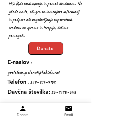
PKS Kids nudi upanje in pomoč družinam. Ne
glede na to, ali gre za izmenjavo informacij
in podpore ali zagotavljanje nepovratnih
sredstev za opremo in terapije, želimo
pomagati.
Donate
:
E-naslov
gretchen.peters@pkskids.net
:
269-967-7175
Telefon
20-5653-043
Davčna številka:
Pridobite mesečne
Donate
Email
posodobitve